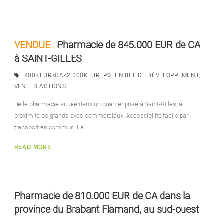
VENDUE :
Pharmacie de 845.000 EUR de CA
à SAINT-GILLES
800KEUR<CA<2.000KEUR
,
POTENTIEL DE DÉVELOPPEMENT
,
VENTES ACTIONS
Belle pharmacie située dans un quartier prisé à Saint-Gilles, à
proximité de grands axes commerciaux. Accessibilité facile par
transport en commun. La...
READ MORE
Pharmacie de 810.000 EUR de CA dans la
province du Brabant Flamand, au sud-ouest