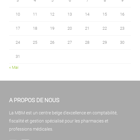
3
4
5
6
7
8
9
10
11
12
13
14
15
16
17
18
19
20
21
22
23
24
25
26
27
28
29
30
31
« Mai
A PROPOS DE NOUS
La MBM est un centre belge d'excellence en comptabilité,
fiscalité et gestion spécialisé pour les pharmacies et
professions médicales.