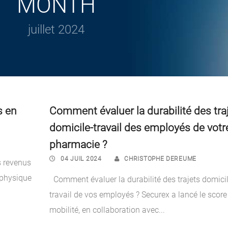
MONTH
juillet 2024
s en
Comment évaluer la durabilité des tra
domicile-travail des employés de votr
pharmacie ?
04 JUIL 2024
CHRISTOPHE DEREUME
s revenus
 physique
Comment évaluer la durabilité des trajets domicil
travail de vos employés ? Securex a lancé le score
mobilité, en collaboration avec...