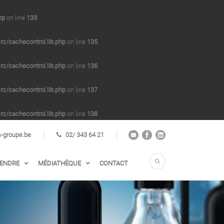
hp
on line
133
/cachecontrol.lib.php
on line
135
/cachecontrol.lib.php
on line
136
/cachecontrol.lib.php
on line
137
/cachecontrol.lib.php
on line
138
groupe.be
02/ 343 64 21
VENDRE
MÉDIATHÈQUE
CONTACT