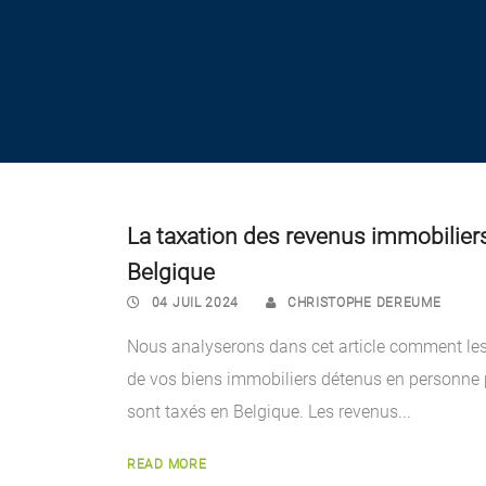
La taxation des revenus immobilier
Belgique
04 JUIL 2024
CHRISTOPHE DEREUME
Nous analyserons dans cet article comment le
de vos biens immobiliers détenus en personne
sont taxés en Belgique. Les revenus...
READ MORE