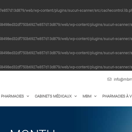
e857d13d879/web/wp-content/plugins/sucuri-scanner/src/cachecontrol.lib.p
58498ed32df750b6927e857d13d879/web/wp-content/plugins/sucuri-scanner/src
58498ed32df750b6927e857d13d879/web/wp-content/plugins/sucuri-scanner/src
58498ed32df750b6927e857d13d879/web/wp-content/plugins/sucuri-scanner/src
58498ed32df750b6927e857d13d879/web/wp-content/plugins/sucuri-scanner/src
info@mbm-
PHARMACIES
CABINETS MÉDICAUX
MBM
PHARMACIES À 