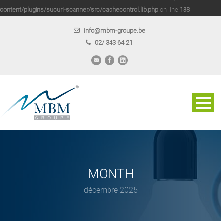
content/plugins/sucuri-scanner/src/cachecontrol.lib.php
on line
138
info@mbm-groupe.be
02/ 343 64 21
MONTH
décembre 2025