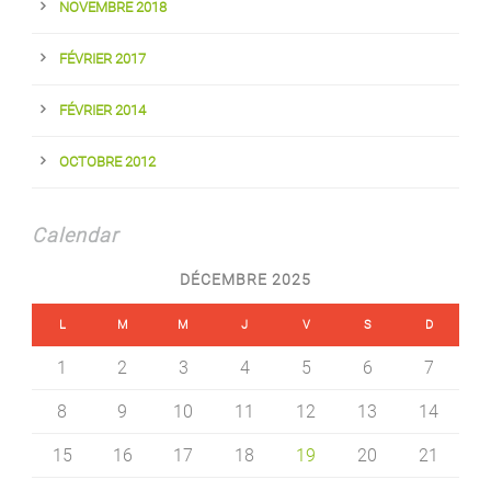
NOVEMBRE 2018
FÉVRIER 2017
FÉVRIER 2014
OCTOBRE 2012
Calendar
DÉCEMBRE 2025
L
M
M
J
V
S
D
1
2
3
4
5
6
7
8
9
10
11
12
13
14
15
16
17
18
19
20
21