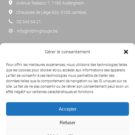
Avenue Tedesco 7, 1160 Auderghem
Chaussée de Liège 624, 5100 Jambes
02 343 64 21
info@mbm-groupe.be
NEWSLETTER
Gérer le consentement
Cliquez ci-dessous pour vous abonner à notre newsletter
Pour offrir les meilleures expériences, nous utilisons des technologies telles
mensuelle.
que les cookies pour stocker et/ou accéder aux informations des appareils.
Le fait de consentir à ces technologies nous permettra de traiter des
données telles que le comportement de navigation ou les ID uniques sur ce
site. Le fait de ne pas consentir ou de retirer son consentement peut avoir un
effet négatif sur certaines caractéristiques et fonctions.
Accepter
Refuser