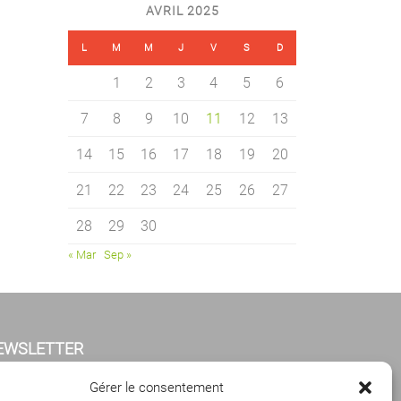
AVRIL 2025
L
M
M
J
V
S
D
1
2
3
4
5
6
7
8
9
10
11
12
13
14
15
16
17
18
19
20
21
22
23
24
25
26
27
28
29
30
« Mar
Sep »
EWSLETTER
iquez ci-dessous pour vous abonner à notre
Gérer le consentement