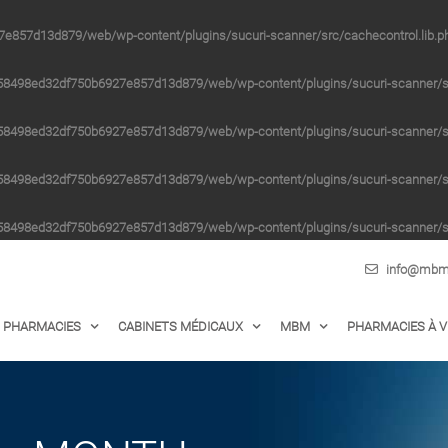
e857d13d879/web/wp-content/plugins/sucuri-scanner/src/cachecontrol.lib.p
58498ed32df750b6927e857d13d879/web/wp-content/plugins/sucuri-scanner/src
58498ed32df750b6927e857d13d879/web/wp-content/plugins/sucuri-scanner/src
58498ed32df750b6927e857d13d879/web/wp-content/plugins/sucuri-scanner/src
58498ed32df750b6927e857d13d879/web/wp-content/plugins/sucuri-scanner/src
info@mbm-
PHARMACIES
CABINETS MÉDICAUX
MBM
PHARMACIES À 