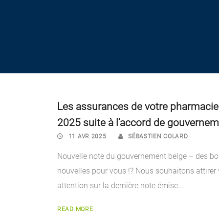
Les assurances de votre pharmacie
2025 suite à l’accord de gouverne
11 AVR 2025
SÉBASTIEN COLARD
Nouvelle note du gouvernement belge – des b
nouvelles pour vous !? Nous souhaitons attirer 
attention sur la dernière note émise...
READ MORE