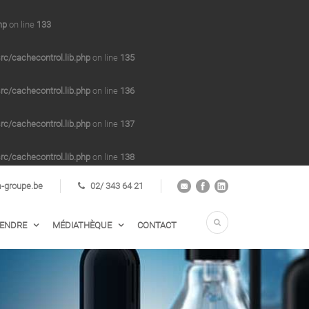
hp
on line
133
/cachecontrol.lib.php
on line
135
/cachecontrol.lib.php
on line
136
/cachecontrol.lib.php
on line
137
/cachecontrol.lib.php
on line
138
groupe.be
02/ 343 64 21
VENDRE
MÉDIATHÈQUE
CONTACT