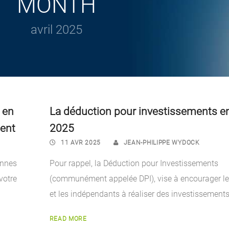
MONTH
avril 2025
 en
La déduction pour investissements e
ment
2025
11 AVR 2025
JEAN-PHILIPPE WYDOCK
onnes
Pour rappel, la Déduction pour Investissements
votre
(communément appelée DPI), vise à encourager l
et les indépendants à réaliser des investissements 
READ MORE