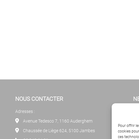
NOUS CONTACTER
N
Adresses :
Cl
new
Avenue Tedesco 7, 1160 Auderghem
Pour offrir l
Chaussée de Liège 624, 5100 Jambes
cookies pour
ces technolo