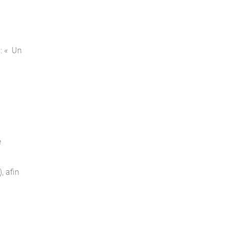
 : « Un
e
, afin