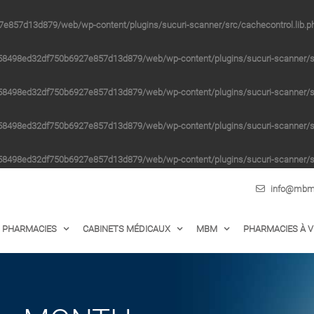
e857d13d879/web/wp-content/plugins/sucuri-scanner/src/cachecontrol.lib.p
58498ed32df750b6927e857d13d879/web/wp-content/plugins/sucuri-scanner/src
58498ed32df750b6927e857d13d879/web/wp-content/plugins/sucuri-scanner/src
58498ed32df750b6927e857d13d879/web/wp-content/plugins/sucuri-scanner/src
58498ed32df750b6927e857d13d879/web/wp-content/plugins/sucuri-scanner/src
info@mbm-
PHARMACIES
CABINETS MÉDICAUX
MBM
PHARMACIES À 