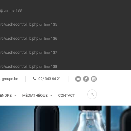
hp
on line
133
/cachecontrol.lib.php
on line
135
/cachecontrol.lib.php
on line
136
/cachecontrol.lib.php
on line
137
/cachecontrol.lib.php
on line
138
groupe.be
02/ 343 64 21
VENDRE
MÉDIATHÈQUE
CONTACT