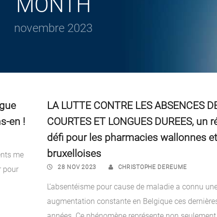
MONTH
novembre 2023
ngue
LA LUTTE CONTRE LES ABSENCES D
s-en !
COURTES ET LONGUES DUREES, un ré
défi pour les pharmacies wallonnes e
bruxelloises
ents me
28 NOV 2023
CHRISTOPHE DEREUME
r pour
L’absentéisme pour cause de maladie a connu un
augmentation constante en Belgique ces dernière
années. Ce phénomène représente non seulement