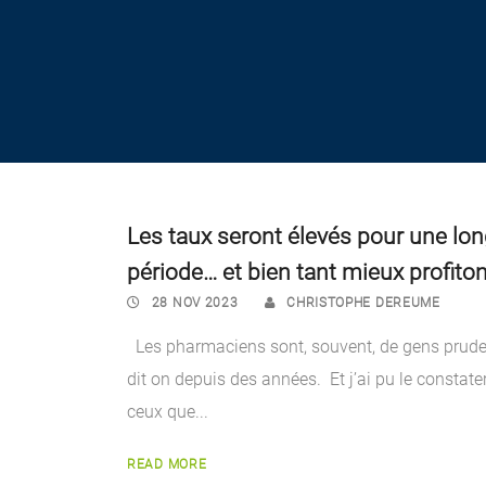
Les taux seront élevés pour une lo
période… et bien tant mieux profiton
28 NOV 2023
CHRISTOPHE DEREUME
Les pharmaciens sont, souvent, de gens prud
dit on depuis des années. Et j’ai pu le constate
ceux que...
READ MORE