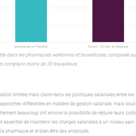
estée dans les pharmacies wallonnes et bruxelloises, comparée a
s comptant moins de 20 travailleurs
ation limitée mais claire dans les politiques salariales entre les
proches différentes en matière de gestion salariale, mais soul
lement beaucoup ont encore la possibilité de réduire leurs coût
est essentiel de maintenir les charges salariales à un niveau sain 
 la pharmacie et le bien-être des employés.