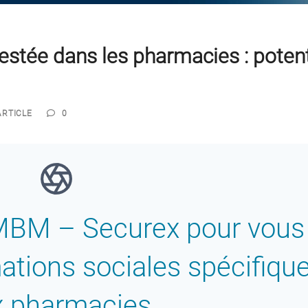
restée dans les pharmacies : potent
ARTICLE
0
 MBM – Securex pour vous
mations sociales spécifiqu
x pharmacies