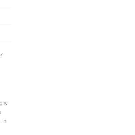
ux
igne
s
– ni