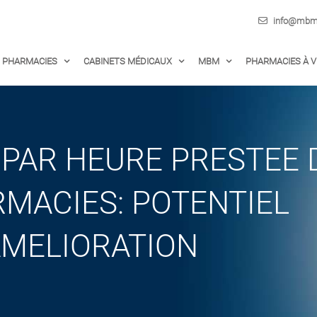
info@mbm-
PHARMACIES
CABINETS MÉDICAUX
MBM
PHARMACIES À 
 PAR HEURE PRESTEE
RMACIES: POTENTIEL
AMELIORATION