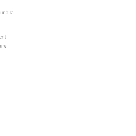
ur à la
ent
ire