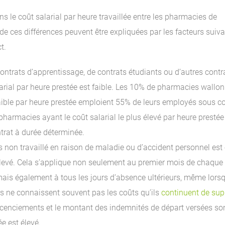
ns le coût salarial par heure travaillée entre les pharmacies de
de ces différences peuvent être expliquées par les facteurs suiv
t.
contrats d’apprentissage, de contrats étudiants ou d’autres contr
larial par heure prestée est faible. Les 10% de pharmacies wallon
 faible par heure prestée emploient 55% de leurs employés sous c
harmacies ayant le coût salarial le plus élevé par heure prestée
rat à durée déterminée.
 non travaillé en raison de maladie ou d’accident personnel est 
t élevé. Cela s’applique non seulement au premier mois de chaque
mais également à tous les jours d’absence ultérieurs, même lors
s ne connaissent souvent pas les coûts qu’ils
continuent de sup
icenciements et le montant des indemnités de départ versées so
ée est élevé.