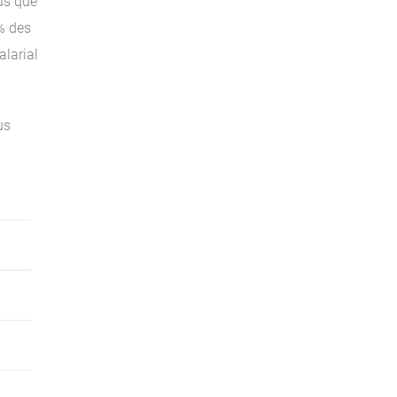
lus que
0% des
alarial
us