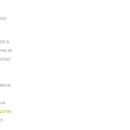
ants
ats à
nes et
ontrat
élevé,
que
porter
.
nt