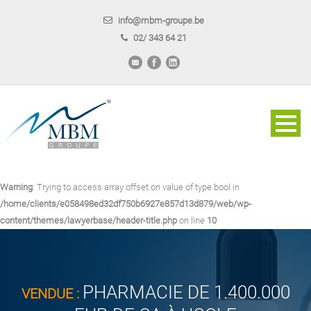
info@mbm-groupe.be
02/ 343 64 21
Warning
: Trying to access array offset on value of type bool in
/home/clients/e058498ed32df750b6927e857d13d879/web/wp-
content/themes/lawyerbase/header-title.php
on line
10
PHARMACIE DE 1.400.000
VENDUE :