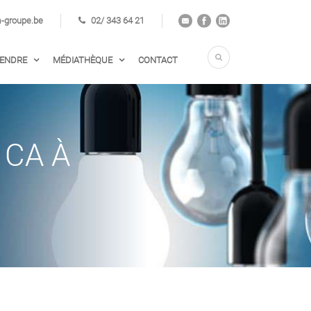
groupe.be
02/ 343 64 21
VENDRE
MÉDIATHÈQUE
CONTACT
 CA À