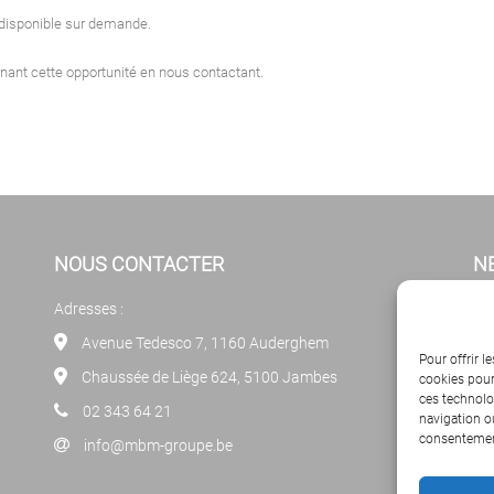
disponible sur demande.
ant cette opportunité en nous contactant.
NOUS CONTACTER
N
Adresses :
Cl
new
Avenue Tedesco 7, 1160 Auderghem
Pour offrir l
Chaussée de Liège 624, 5100 Jambes
cookies pour
ces technolo
02 343 64 21
navigation ou
consentement
info@mbm-groupe.be