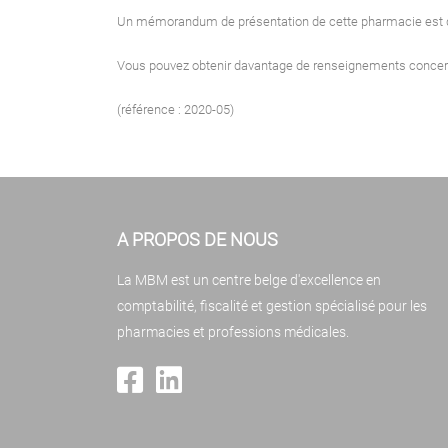
Un mémorandum de présentation de cette pharmacie est 
Vous pouvez obtenir davantage de renseignements concern
(référence : 2020-05)
A PROPOS DE NOUS
La MBM est un centre belge d'excellence en
comptabilité, fiscalité et gestion spécialisé pour les
pharmacies et professions médicales.